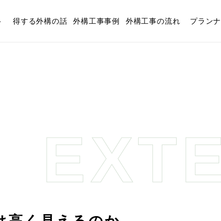
ト
得する外構の話
外構工事事例
外構工事の流れ
プラン
外構の話
>
なぜ植栽がある家は高く見えるのか
EXT