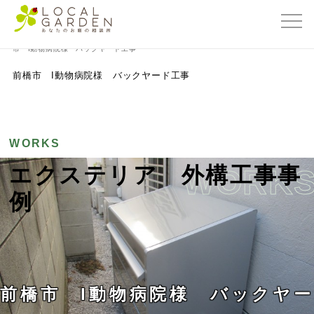
群馬県前橋市の外構・エクステリア専門店ローカルガーデン
>
外構工事事例
>
前橋
市 I動物病院様 バックヤード工事
前橋市 I動物病院様 バックヤード工事
WORKS
エクステリア 外構工事事
WORK
例
前橋市 I動物病院様 バックヤー