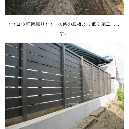
↑↑↑ヨウ壁床掘り↑↑↑ 水路の底板より低く施工しま
す。