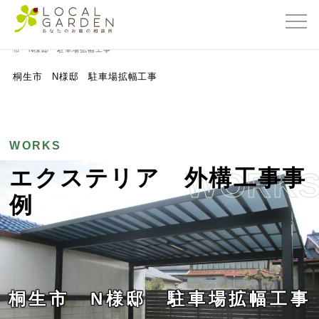
群馬県前橋市の外構・エクステリア専門店ローカルガーデン
>
外構工事事例
>
桐生
市 N様邸 駐車場拡幅工事
桐生市 N様邸 駐車場拡幅工事
WORKS
エクステリア 外構工事事
WORK
例
桐生市 N様邸 駐車場拡幅工事