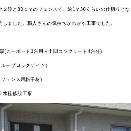
２段と80ｃｍのフェンスで、約1ｍ30くらいの仕切りと
均しました。職人さんの気持ちがわかる工事でした。
事(カーポート3台用＋土間コンクリート4台分)
スルーブロックゲイツ）
トフェンス用格子材)
立水栓移設工事