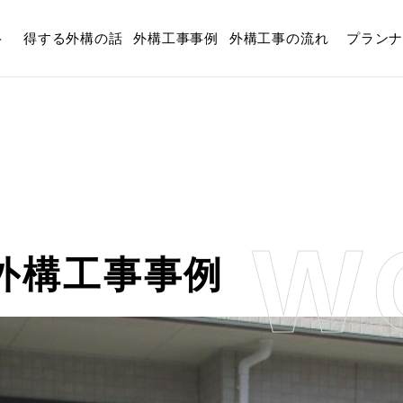
ト
得する外構の話
外構工事事例
外構工事の流れ
プラン
事事例
>
高崎市 H様邸 外構工事
W
外構工事事例